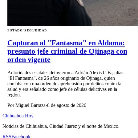
·
ESTADO
SEGURIDAD
Capturan al "Fantasma" en Aldama:
presunto jefe criminal de Ojinaga con
orden vigente
Autoridades estatales detuvieron a Adrián Alexis C.B., alias
"El Fantasma", de 26 años originario de Ojinaga, quien
contaba con una orden de aprehensión por delitos contra la
salud y era señalado como jefe de células delictivas en la
región.
Por
Miguel Barraza
·
8 de agosto de 2026
Chihuahua Hoy
Noticias de Chihuahua, Ciudad Juarez y el norte de Mexico.
RSS
Facebook