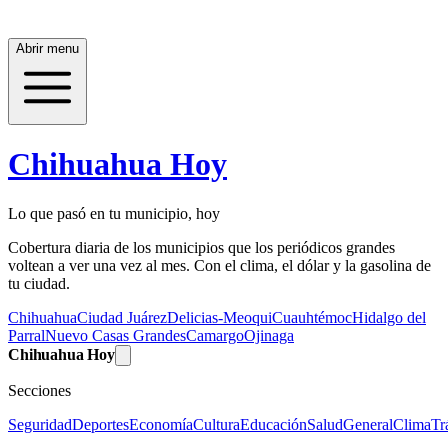
Abrir menu
Chihuahua Hoy
Lo que pasó en tu municipio, hoy
Cobertura diaria de los municipios que los periódicos grandes
voltean a ver una vez al mes. Con el clima, el dólar y la gasolina de
tu ciudad.
Chihuahua
Ciudad Juárez
Delicias-Meoqui
Cuauhtémoc
Hidalgo del
Parral
Nuevo Casas Grandes
Camargo
Ojinaga
Chihuahua Hoy
Secciones
Seguridad
Deportes
Economía
Cultura
Educación
Salud
General
Clima
Tr