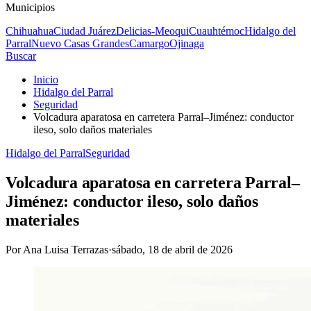
Municipios
Chihuahua
Ciudad Juárez
Delicias-Meoqui
Cuauhtémoc
Hidalgo del
Parral
Nuevo Casas Grandes
Camargo
Ojinaga
Buscar
Inicio
Hidalgo del Parral
Seguridad
Volcadura aparatosa en carretera Parral–Jiménez: conductor
ileso, solo daños materiales
Hidalgo del Parral
Seguridad
Volcadura aparatosa en carretera Parral–
Jiménez: conductor ileso, solo daños
materiales
Por
Ana Luisa Terrazas
·
sábado, 18 de abril de 2026