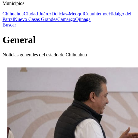
Municipios
Chihuahua
Ciudad Juárez
Delicias-Meoqui
Cuauhtémoc
Hidalgo del
Parral
Nuevo Casas Grandes
Camargo
Ojinaga
Buscar
General
Noticias generales del estado de Chihuahua