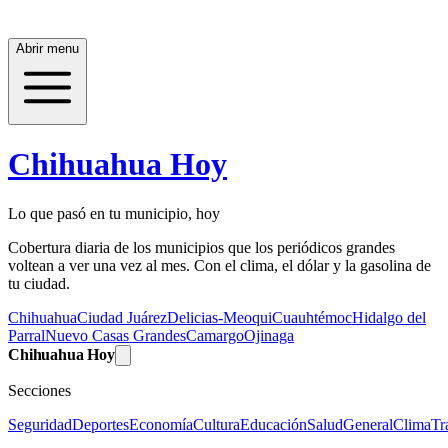
Abrir menu
Chihuahua Hoy
Lo que pasó en tu municipio, hoy
Cobertura diaria de los municipios que los periódicos grandes
voltean a ver una vez al mes. Con el clima, el dólar y la gasolina de
tu ciudad.
Chihuahua
Ciudad Juárez
Delicias-Meoqui
Cuauhtémoc
Hidalgo del
Parral
Nuevo Casas Grandes
Camargo
Ojinaga
Chihuahua Hoy
Secciones
Seguridad
Deportes
Economía
Cultura
Educación
Salud
General
Clima
Tr