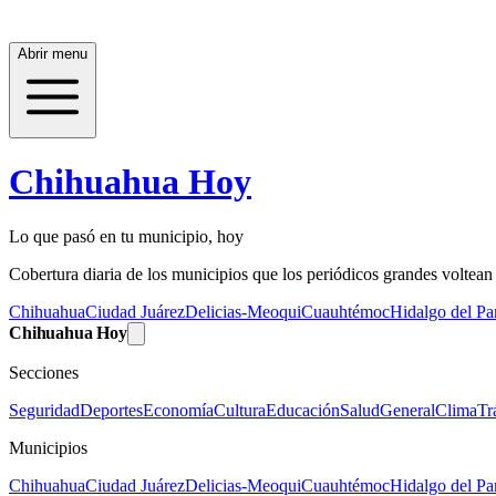
Abrir menu
Chihuahua Hoy
Lo que pasó en tu municipio, hoy
Cobertura diaria de los municipios que los periódicos grandes voltean a
Chihuahua
Ciudad Juárez
Delicias-Meoqui
Cuauhtémoc
Hidalgo del Par
Chihuahua Hoy
Secciones
Seguridad
Deportes
Economía
Cultura
Educación
Salud
General
Clima
Tr
Municipios
Chihuahua
Ciudad Juárez
Delicias-Meoqui
Cuauhtémoc
Hidalgo del Par