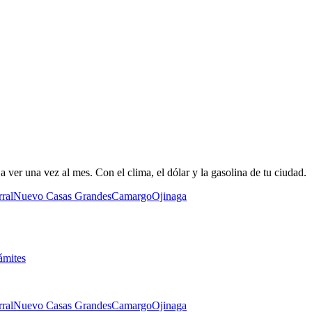
 ver una vez al mes. Con el clima, el dólar y la gasolina de tu ciudad.
ral
Nuevo Casas Grandes
Camargo
Ojinaga
ámites
ral
Nuevo Casas Grandes
Camargo
Ojinaga