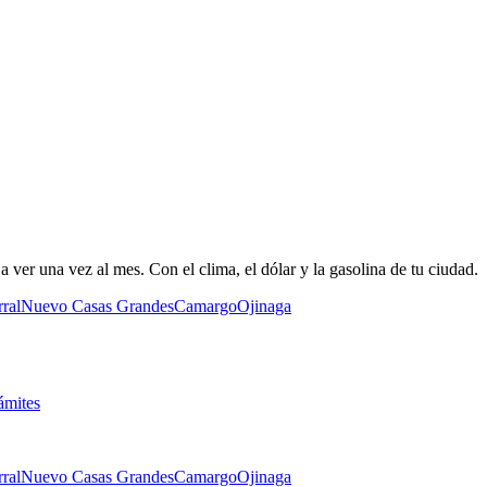
 ver una vez al mes. Con el clima, el dólar y la gasolina de tu ciudad.
ral
Nuevo Casas Grandes
Camargo
Ojinaga
ámites
ral
Nuevo Casas Grandes
Camargo
Ojinaga