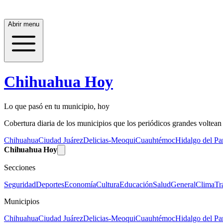
Abrir menu
Chihuahua Hoy
Lo que pasó en tu municipio, hoy
Cobertura diaria de los municipios que los periódicos grandes voltean a
Chihuahua
Ciudad Juárez
Delicias-Meoqui
Cuauhtémoc
Hidalgo del Par
Chihuahua Hoy
Secciones
Seguridad
Deportes
Economía
Cultura
Educación
Salud
General
Clima
Tr
Municipios
Chihuahua
Ciudad Juárez
Delicias-Meoqui
Cuauhtémoc
Hidalgo del Par