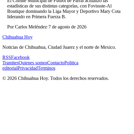
El Comité Municipal de Futbol de Parral actualizó las
estadísticas de sus distintas categorías, con Fovissste-Al
Boutique dominando la Liga Mayor y Deportivo Mary Cota
liderando en Primera Fuerza B.
Por
Carlos Meléndez
·
7 de agosto de 2026
Chihuahua Hoy
Noticias de Chihuahua, Ciudad Juarez y el norte de Mexico.
RSS
Facebook
Tramites
Quienes somos
Contacto
Politica
editorial
Privacidad
Terminos
©
2026
Chihuahua Hoy
. Todos los derechos reservados.