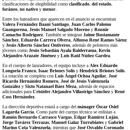
clasificaciones de elegibilidad como
clasificado
,
del estado
,
foráneo
,
no nativo
y
menor
.
Entre los bateadores que aparecen en el anuncio se encuentran
Valera Fernández Baani Santiago
,
Juan Carlos Palomo
Guangorena
,
Jesús Manuel Salgado Moreno
y
Ronnie
Camacho Rodríguez
. También se integran
Jaime Bustamante
Sánchez
,
Eduardo Carrera Olvera
,
Alfonso René Ramos Sáenz
y
Jesús Alberto Sánchez Ontiveros
, además de peloteros más
jóvenes como
Jesús Sebastián Ayala Balderrama
,
Kevin
Alejandro Arazate Jiménez
y
Luis Raúl Núñez Gardea
.
En el cuerpo de lanzadores, el equipo incluye a
Alex Eduardo
Longoria Franco
,
Isaac Briones Solís
y
Hendrick Briones Solís
.
La rotación se completa con
Luis Ángel Ochoa Aguilar
,
José
Ricardo Hernández Romero
,
José de Jesús Valenzuela
González
y
Sixto Natanael Báez Meza
, además de espacios
adicionales para
Cristófer Alejandro Villastrigo Sánchez
y
René
Coss Hernández
.
La dirección deportiva estará a cargo del
mánager Óscar Osiel
Lagarda García
. Como parte del cuerpo técnico se enlistan a
Ramón Bernardo Carrasco Vargas
,
Edgar Ramírez Luján
,
Jorge Tavárez Terrazas
,
Manuel Galaz Turrubiates
y
Gabriel
Marino Cota Valenzuela
, mientras que
José Osvaldo Coronado