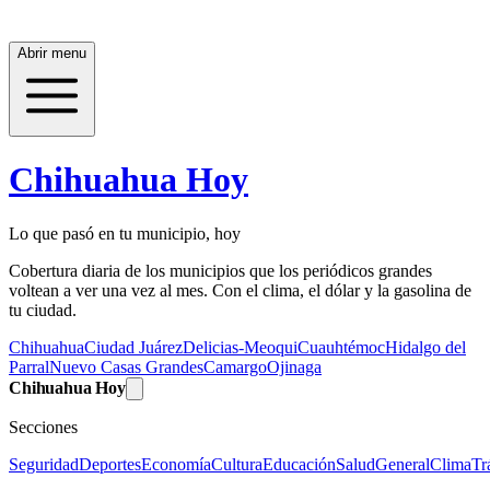
Abrir menu
Chihuahua Hoy
Lo que pasó en tu municipio, hoy
Cobertura diaria de los municipios que los periódicos grandes
voltean a ver una vez al mes. Con el clima, el dólar y la gasolina de
tu ciudad.
Chihuahua
Ciudad Juárez
Delicias-Meoqui
Cuauhtémoc
Hidalgo del
Parral
Nuevo Casas Grandes
Camargo
Ojinaga
Chihuahua Hoy
Secciones
Seguridad
Deportes
Economía
Cultura
Educación
Salud
General
Clima
Tr