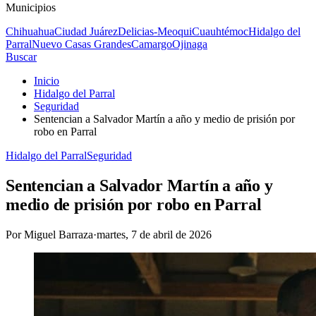
Municipios
Chihuahua
Ciudad Juárez
Delicias-Meoqui
Cuauhtémoc
Hidalgo del
Parral
Nuevo Casas Grandes
Camargo
Ojinaga
Buscar
Inicio
Hidalgo del Parral
Seguridad
Sentencian a Salvador Martín a año y medio de prisión por
robo en Parral
Hidalgo del Parral
Seguridad
Sentencian a Salvador Martín a año y
medio de prisión por robo en Parral
Por
Miguel Barraza
·
martes, 7 de abril de 2026