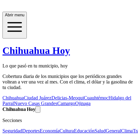
Abrir menu
Chihuahua Hoy
Lo que pasó en tu municipio, hoy
Cobertura diaria de los municipios que los periódicos grandes
voltean a ver una vez al mes. Con el clima, el dólar y la gasolina de
tu ciudad.
Chihuahua
Ciudad Juárez
Delicias-Meoqui
Cuauhtémoc
Hidalgo del
Parral
Nuevo Casas Grandes
Camargo
Ojinaga
Chihuahua Hoy
Secciones
Seguridad
Deportes
Economía
Cultura
Educación
Salud
General
Clima
Tr