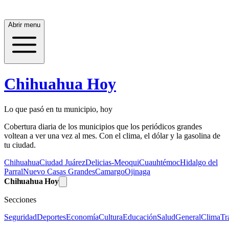
Abrir menu
Chihuahua Hoy
Lo que pasó en tu municipio, hoy
Cobertura diaria de los municipios que los periódicos grandes
voltean a ver una vez al mes. Con el clima, el dólar y la gasolina de
tu ciudad.
Chihuahua
Ciudad Juárez
Delicias-Meoqui
Cuauhtémoc
Hidalgo del
Parral
Nuevo Casas Grandes
Camargo
Ojinaga
Chihuahua Hoy
Secciones
Seguridad
Deportes
Economía
Cultura
Educación
Salud
General
Clima
Tr