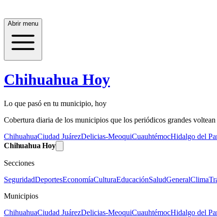
Abrir menu
Chihuahua Hoy
Lo que pasó en tu municipio, hoy
Cobertura diaria de los municipios que los periódicos grandes voltean a
Chihuahua
Ciudad Juárez
Delicias-Meoqui
Cuauhtémoc
Hidalgo del Par
Chihuahua Hoy
Secciones
Seguridad
Deportes
Economía
Cultura
Educación
Salud
General
Clima
Tr
Municipios
Chihuahua
Ciudad Juárez
Delicias-Meoqui
Cuauhtémoc
Hidalgo del Par