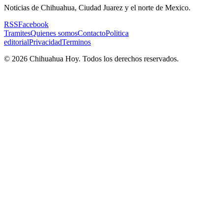
Noticias de Chihuahua, Ciudad Juarez y el norte de Mexico.
RSS
Facebook
Tramites
Quienes somos
Contacto
Politica
editorial
Privacidad
Terminos
©
2026
Chihuahua Hoy
. Todos los derechos reservados.