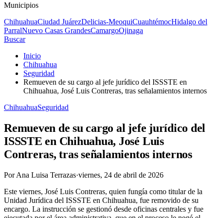
Municipios
Chihuahua
Ciudad Juárez
Delicias-Meoqui
Cuauhtémoc
Hidalgo del
Parral
Nuevo Casas Grandes
Camargo
Ojinaga
Buscar
Inicio
Chihuahua
Seguridad
Remueven de su cargo al jefe jurídico del ISSSTE en
Chihuahua, José Luis Contreras, tras señalamientos internos
Chihuahua
Seguridad
Remueven de su cargo al jefe jurídico del
ISSSTE en Chihuahua, José Luis
Contreras, tras señalamientos internos
Por
Ana Luisa Terrazas
·
viernes, 24 de abril de 2026
Este viernes, José Luis Contreras, quien fungía como titular de la
Unidad Jurídica del ISSSTE en Chihuahua, fue removido de su
encargo. La instrucción se gestionó desde oficinas centrales y fue
ejecutada por el área administrativa, que en el proceso le negó el