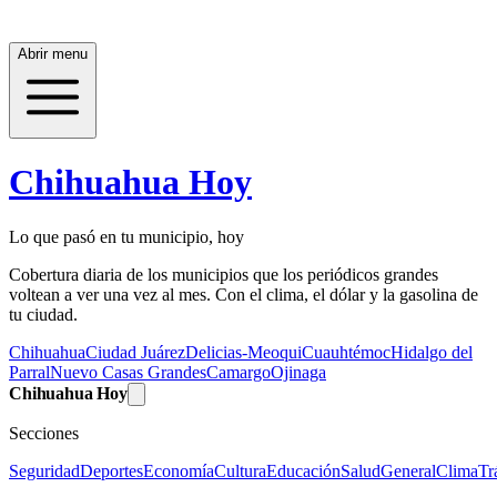
Abrir menu
Chihuahua Hoy
Lo que pasó en tu municipio, hoy
Cobertura diaria de los municipios que los periódicos grandes
voltean a ver una vez al mes. Con el clima, el dólar y la gasolina de
tu ciudad.
Chihuahua
Ciudad Juárez
Delicias-Meoqui
Cuauhtémoc
Hidalgo del
Parral
Nuevo Casas Grandes
Camargo
Ojinaga
Chihuahua Hoy
Secciones
Seguridad
Deportes
Economía
Cultura
Educación
Salud
General
Clima
Tr