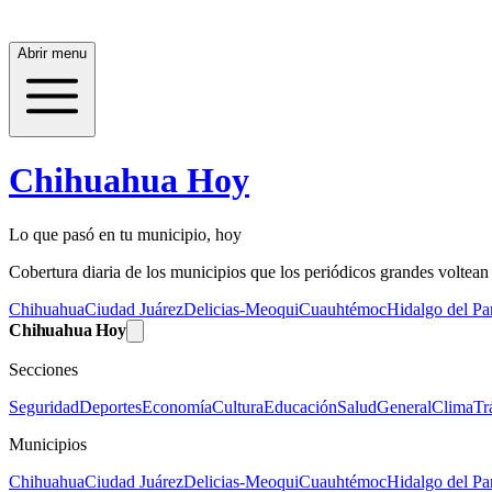
Abrir menu
Chihuahua Hoy
Lo que pasó en tu municipio, hoy
Cobertura diaria de los municipios que los periódicos grandes voltean a
Chihuahua
Ciudad Juárez
Delicias-Meoqui
Cuauhtémoc
Hidalgo del Par
Chihuahua Hoy
Secciones
Seguridad
Deportes
Economía
Cultura
Educación
Salud
General
Clima
Tr
Municipios
Chihuahua
Ciudad Juárez
Delicias-Meoqui
Cuauhtémoc
Hidalgo del Par