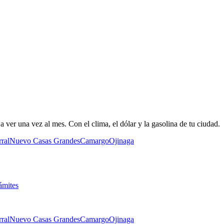
 ver una vez al mes. Con el clima, el dólar y la gasolina de tu ciudad.
ral
Nuevo Casas Grandes
Camargo
Ojinaga
ámites
ral
Nuevo Casas Grandes
Camargo
Ojinaga