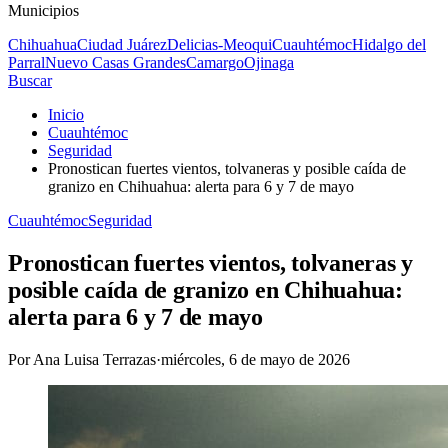
Municipios
Chihuahua
Ciudad Juárez
Delicias-Meoqui
Cuauhtémoc
Hidalgo del
Parral
Nuevo Casas Grandes
Camargo
Ojinaga
Buscar
Inicio
Cuauhtémoc
Seguridad
Pronostican fuertes vientos, tolvaneras y posible caída de
granizo en Chihuahua: alerta para 6 y 7 de mayo
Cuauhtémoc
Seguridad
Pronostican fuertes vientos, tolvaneras y
posible caída de granizo en Chihuahua:
alerta para 6 y 7 de mayo
Por
Ana Luisa Terrazas
·
miércoles, 6 de mayo de 2026