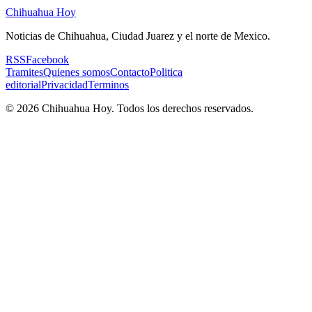
Chihuahua Hoy
Noticias de Chihuahua, Ciudad Juarez y el norte de Mexico.
RSS
Facebook
Tramites
Quienes somos
Contacto
Politica
editorial
Privacidad
Terminos
©
2026
Chihuahua Hoy
. Todos los derechos reservados.