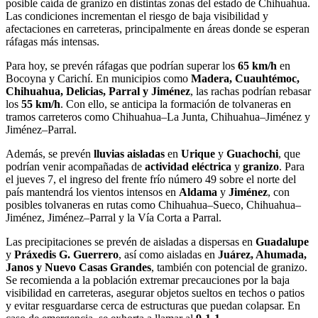
posible caída de granizo en distintas zonas del estado de Chihuahua.
Las condiciones incrementan el riesgo de baja visibilidad y
afectaciones en carreteras, principalmente en áreas donde se esperan
ráfagas más intensas.
Para hoy, se prevén ráfagas que podrían superar los
65 km/h
en
Bocoyna y Carichí. En municipios como
Madera, Cuauhtémoc,
Chihuahua, Delicias, Parral y Jiménez
, las rachas podrían rebasar
los
55 km/h
. Con ello, se anticipa la formación de tolvaneras en
tramos carreteros como Chihuahua–La Junta, Chihuahua–Jiménez y
Jiménez–Parral.
Además, se prevén
lluvias aisladas
en
Urique
y
Guachochi
, que
podrían venir acompañadas de
actividad eléctrica
y
granizo
. Para
el jueves 7, el ingreso del frente frío número 49 sobre el norte del
país mantendrá los vientos intensos en
Aldama
y
Jiménez
, con
posibles tolvaneras en rutas como Chihuahua–Sueco, Chihuahua–
Jiménez, Jiménez–Parral y la Vía Corta a Parral.
Las precipitaciones se prevén de aisladas a dispersas en
Guadalupe
y
Práxedis G. Guerrero
, así como aisladas en
Juárez, Ahumada,
Janos y Nuevo Casas Grandes
, también con potencial de granizo.
Se recomienda a la población extremar precauciones por la baja
visibilidad en carreteras, asegurar objetos sueltos en techos o patios
y evitar resguardarse cerca de estructuras que puedan colapsar. En