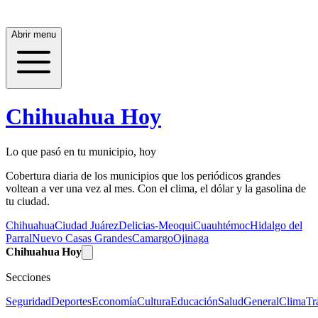
Abrir menu
Chihuahua Hoy
Lo que pasó en tu municipio, hoy
Cobertura diaria de los municipios que los periódicos grandes
voltean a ver una vez al mes. Con el clima, el dólar y la gasolina de
tu ciudad.
Chihuahua
Ciudad Juárez
Delicias-Meoqui
Cuauhtémoc
Hidalgo del
Parral
Nuevo Casas Grandes
Camargo
Ojinaga
Chihuahua Hoy
Secciones
Seguridad
Deportes
Economía
Cultura
Educación
Salud
General
Clima
Tr