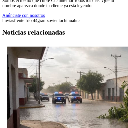
Somos el medio que cubre Cuauhtémoc todos los días. Que tu
nombre aparezca donde tu cliente ya está leyendo.
Anúnciate con nosotros
lluvias
frente frío 44
granizo
viento
chihuahua
Noticias relacionadas