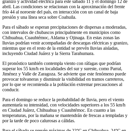
granizo y actividad eléctrica para este sábado 11 y el domingo 12 de
abril. Las condiciones se relacionan con la aproximación del frente
frío 44 al noroeste del país, en interacción con un canal de baja
presión y una línea seca sobre Coahuila.
Para el sábado se esperan precipitaciones de dispersas a moderadas,
con intervalos de chubascos principalmente en municipios como
Chihuahua, Cuauhtémoc, Aldama y Ojinaga. En estas zonas las
lluvias podrían venir acompañadas de descargas eléctricas y granizo,
mientras que en el resto de la entidad se prevén lluvias aisladas,
incluyendo Ciudad Juárez y la Sierra Tarahumara.
El pronóstico también contempla viento con ráfagas que podrían
superar los 55 km/h en localidades del sur y sureste, como Parral,
Jiménez y Valle de Zaragoza. Se advierte que este fenómeno puede
provocar tolvaneras y disminuir la visibilidad en tramos carreteros,
por lo que se recomienda a la población extremar precauciones al
conducir.
Para el domingo se reduce la probabilidad de lluvia, pero el viento
aumentaría su intensidad, con velocidades superiores a los 55 km/h
en Ciudad Juárez, Chihuahua y Cuauhtémoc. En cuanto a las
temperaturas, por la mañana se mantendrán de frescas a templadas y
por la tarde de poco calurosas a cálidas.
Para el sábado se prevén máximas de 22°C en Chihuahua, 24°C en