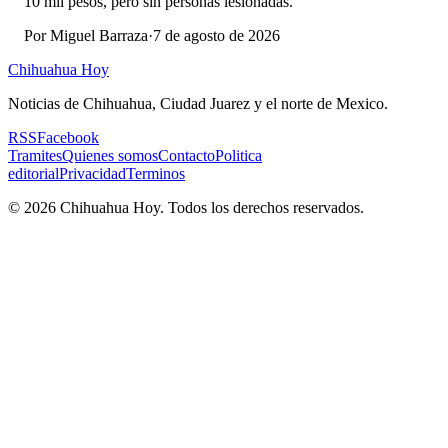
10 mil pesos, pero sin personas lesionadas.
Por
Miguel Barraza
·
7 de agosto de 2026
Chihuahua Hoy
Noticias de Chihuahua, Ciudad Juarez y el norte de Mexico.
RSS
Facebook
Tramites
Quienes somos
Contacto
Politica
editorial
Privacidad
Terminos
©
2026
Chihuahua Hoy
. Todos los derechos reservados.