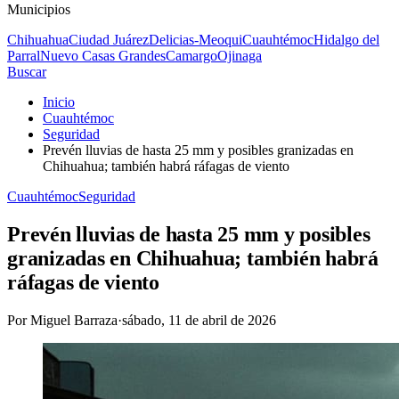
Municipios
Chihuahua
Ciudad Juárez
Delicias-Meoqui
Cuauhtémoc
Hidalgo del
Parral
Nuevo Casas Grandes
Camargo
Ojinaga
Buscar
Inicio
Cuauhtémoc
Seguridad
Prevén lluvias de hasta 25 mm y posibles granizadas en
Chihuahua; también habrá ráfagas de viento
Cuauhtémoc
Seguridad
Prevén lluvias de hasta 25 mm y posibles
granizadas en Chihuahua; también habrá
ráfagas de viento
Por
Miguel Barraza
·
sábado, 11 de abril de 2026