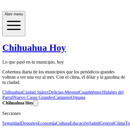
Abrir menu
Chihuahua Hoy
Lo que pasó en tu municipio, hoy
Cobertura diaria de los municipios que los periódicos grandes
voltean a ver una vez al mes. Con el clima, el dólar y la gasolina de
tu ciudad.
Chihuahua
Ciudad Juárez
Delicias-Meoqui
Cuauhtémoc
Hidalgo del
Parral
Nuevo Casas Grandes
Camargo
Ojinaga
Chihuahua Hoy
Secciones
Seguridad
Deportes
Economía
Cultura
Educación
Salud
General
Clima
Tr