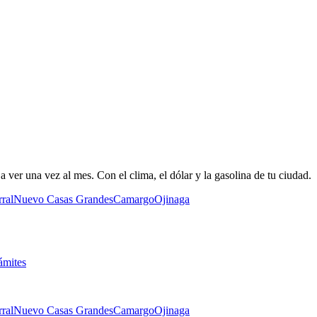
 ver una vez al mes. Con el clima, el dólar y la gasolina de tu ciudad.
ral
Nuevo Casas Grandes
Camargo
Ojinaga
ámites
ral
Nuevo Casas Grandes
Camargo
Ojinaga