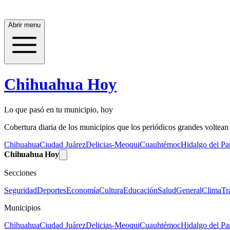
Abrir menu
Chihuahua Hoy
Lo que pasó en tu municipio, hoy
Cobertura diaria de los municipios que los periódicos grandes voltean a
Chihuahua
Ciudad Juárez
Delicias-Meoqui
Cuauhtémoc
Hidalgo del Par
Chihuahua Hoy
Secciones
Seguridad
Deportes
Economía
Cultura
Educación
Salud
General
Clima
Tr
Municipios
Chihuahua
Ciudad Juárez
Delicias-Meoqui
Cuauhtémoc
Hidalgo del Par