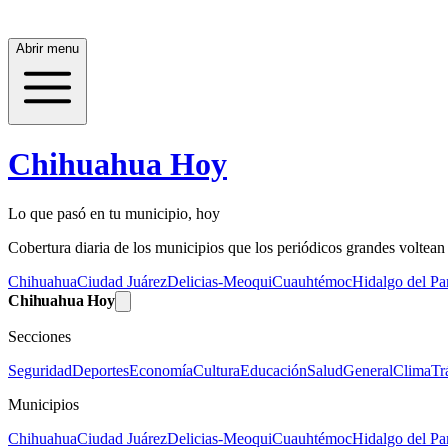
Abrir menu
Chihuahua Hoy
Lo que pasó en tu municipio, hoy
Cobertura diaria de los municipios que los periódicos grandes voltean a
Chihuahua
Ciudad Juárez
Delicias-Meoqui
Cuauhtémoc
Hidalgo del Par
Chihuahua Hoy
Secciones
Seguridad
Deportes
Economía
Cultura
Educación
Salud
General
Clima
Tr
Municipios
Chihuahua
Ciudad Juárez
Delicias-Meoqui
Cuauhtémoc
Hidalgo del Par