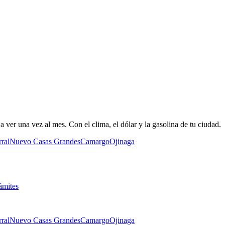
 ver una vez al mes. Con el clima, el dólar y la gasolina de tu ciudad.
ral
Nuevo Casas Grandes
Camargo
Ojinaga
ámites
ral
Nuevo Casas Grandes
Camargo
Ojinaga