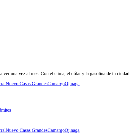
 ver una vez al mes. Con el clima, el dólar y la gasolina de tu ciudad.
ral
Nuevo Casas Grandes
Camargo
Ojinaga
ámites
ral
Nuevo Casas Grandes
Camargo
Ojinaga