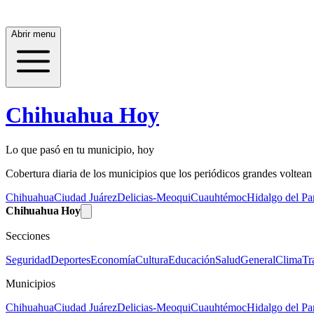
Abrir menu
Chihuahua Hoy
Lo que pasó en tu municipio, hoy
Cobertura diaria de los municipios que los periódicos grandes voltean a
Chihuahua
Ciudad Juárez
Delicias-Meoqui
Cuauhtémoc
Hidalgo del Par
Chihuahua Hoy
Secciones
Seguridad
Deportes
Economía
Cultura
Educación
Salud
General
Clima
Tr
Municipios
Chihuahua
Ciudad Juárez
Delicias-Meoqui
Cuauhtémoc
Hidalgo del Par