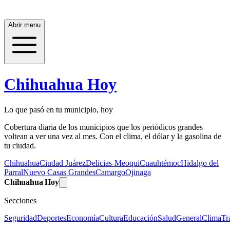
Abrir menu
Chihuahua Hoy
Lo que pasó en tu municipio, hoy
Cobertura diaria de los municipios que los periódicos grandes
voltean a ver una vez al mes. Con el clima, el dólar y la gasolina de
tu ciudad.
Chihuahua
Ciudad Juárez
Delicias-Meoqui
Cuauhtémoc
Hidalgo del
Parral
Nuevo Casas Grandes
Camargo
Ojinaga
Chihuahua Hoy
Secciones
Seguridad
Deportes
Economía
Cultura
Educación
Salud
General
Clima
Tr