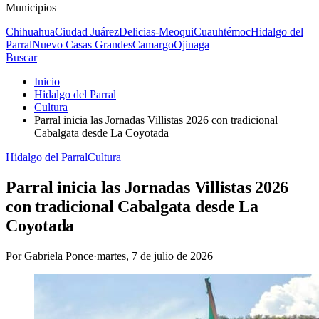
Municipios
Chihuahua
Ciudad Juárez
Delicias-Meoqui
Cuauhtémoc
Hidalgo del
Parral
Nuevo Casas Grandes
Camargo
Ojinaga
Buscar
Inicio
Hidalgo del Parral
Cultura
Parral inicia las Jornadas Villistas 2026 con tradicional
Cabalgata desde La Coyotada
Hidalgo del Parral
Cultura
Parral inicia las Jornadas Villistas 2026
con tradicional Cabalgata desde La
Coyotada
Por
Gabriela Ponce
·
martes, 7 de julio de 2026