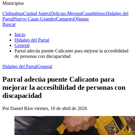
Municipios
Chihuahua
Ciudad Juárez
Delicias-Meoqui
Cuauhtémoc
Hidalgo del
Parral
Nuevo Casas Grandes
Camargo
Ojinaga
Buscar
Inicio
Hidalgo del Parral
General
Parral adecúa puente Calicanto para mejorar la accesibilidad
de personas con discapacidad
Hidalgo del Parral
General
Parral adecúa puente Calicanto para
mejorar la accesibilidad de personas con
discapacidad
Por
Daniel Ríos
·
viernes, 10 de abril de 2026