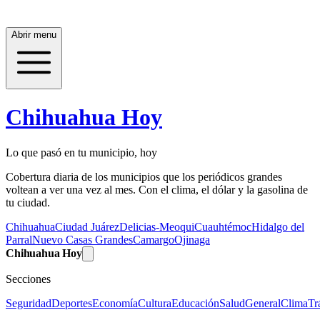
Abrir menu
Chihuahua Hoy
Lo que pasó en tu municipio, hoy
Cobertura diaria de los municipios que los periódicos grandes
voltean a ver una vez al mes. Con el clima, el dólar y la gasolina de
tu ciudad.
Chihuahua
Ciudad Juárez
Delicias-Meoqui
Cuauhtémoc
Hidalgo del
Parral
Nuevo Casas Grandes
Camargo
Ojinaga
Chihuahua Hoy
Secciones
Seguridad
Deportes
Economía
Cultura
Educación
Salud
General
Clima
Tr