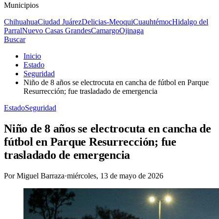
Municipios
Chihuahua
Ciudad Juárez
Delicias-Meoqui
Cuauhtémoc
Hidalgo del
Parral
Nuevo Casas Grandes
Camargo
Ojinaga
Buscar
Inicio
Estado
Seguridad
Niño de 8 años se electrocuta en cancha de fútbol en Parque
Resurrección; fue trasladado de emergencia
Estado
Seguridad
Niño de 8 años se electrocuta en cancha de
fútbol en Parque Resurrección; fue
trasladado de emergencia
Por
Miguel Barraza
·
miércoles, 13 de mayo de 2026