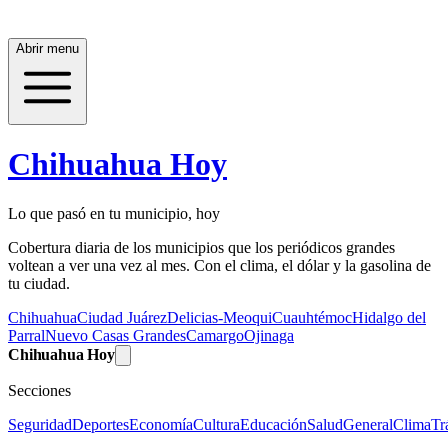
Abrir menu
Chihuahua Hoy
Lo que pasó en tu municipio, hoy
Cobertura diaria de los municipios que los periódicos grandes
voltean a ver una vez al mes. Con el clima, el dólar y la gasolina de
tu ciudad.
Chihuahua
Ciudad Juárez
Delicias-Meoqui
Cuauhtémoc
Hidalgo del
Parral
Nuevo Casas Grandes
Camargo
Ojinaga
Chihuahua Hoy
Secciones
Seguridad
Deportes
Economía
Cultura
Educación
Salud
General
Clima
Tr