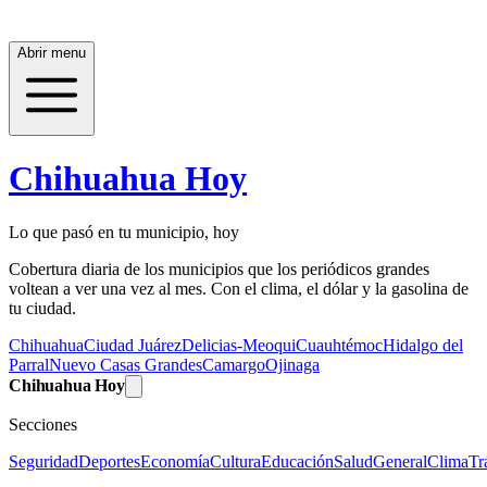
Abrir menu
Chihuahua Hoy
Lo que pasó en tu municipio, hoy
Cobertura diaria de los municipios que los periódicos grandes
voltean a ver una vez al mes. Con el clima, el dólar y la gasolina de
tu ciudad.
Chihuahua
Ciudad Juárez
Delicias-Meoqui
Cuauhtémoc
Hidalgo del
Parral
Nuevo Casas Grandes
Camargo
Ojinaga
Chihuahua Hoy
Secciones
Seguridad
Deportes
Economía
Cultura
Educación
Salud
General
Clima
Tr