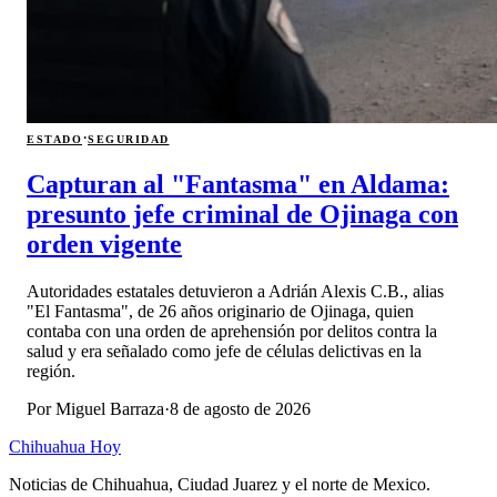
·
ESTADO
SEGURIDAD
Capturan al "Fantasma" en Aldama:
presunto jefe criminal de Ojinaga con
orden vigente
Autoridades estatales detuvieron a Adrián Alexis C.B., alias
"El Fantasma", de 26 años originario de Ojinaga, quien
contaba con una orden de aprehensión por delitos contra la
salud y era señalado como jefe de células delictivas en la
región.
Por
Miguel Barraza
·
8 de agosto de 2026
Chihuahua Hoy
Noticias de Chihuahua, Ciudad Juarez y el norte de Mexico.