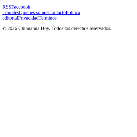
RSS
Facebook
Tramites
Quienes somos
Contacto
Politica
editorial
Privacidad
Terminos
©
2026
Chihuahua Hoy
. Todos los derechos reservados.