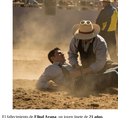
El fallecimiento de
Eliud Arana
, un joven jinete de
21 años
,