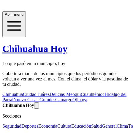
Abrir menu
Chihuahua Hoy
Lo que pasó en tu municipio, hoy
Cobertura diaria de los municipios que los periódicos grandes
voltean a ver una vez al mes. Con el clima, el dólar y la gasolina de
tu ciudad.
Chihuahua
Ciudad Juárez
Delicias-Meoqui
Cuauhtémoc
Hidalgo del
Parral
Nuevo Casas Grandes
Camargo
Ojinaga
Chihuahua Hoy
Secciones
Seguridad
Deportes
Economía
Cultura
Educación
Salud
General
Clima
Tr