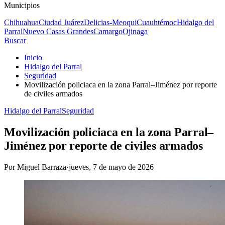
Municipios
Chihuahua
Ciudad Juárez
Delicias-Meoqui
Cuauhtémoc
Hidalgo del
Parral
Nuevo Casas Grandes
Camargo
Ojinaga
Buscar
Inicio
Hidalgo del Parral
Seguridad
Movilización policiaca en la zona Parral–Jiménez por reporte
de civiles armados
Hidalgo del Parral
Seguridad
Movilización policiaca en la zona Parral–
Jiménez por reporte de civiles armados
Por
Miguel Barraza
·
jueves, 7 de mayo de 2026