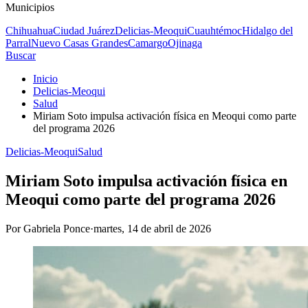
Municipios
Chihuahua
Ciudad Juárez
Delicias-Meoqui
Cuauhtémoc
Hidalgo del
Parral
Nuevo Casas Grandes
Camargo
Ojinaga
Buscar
Inicio
Delicias-Meoqui
Salud
Miriam Soto impulsa activación física en Meoqui como parte
del programa 2026
Delicias-Meoqui
Salud
Miriam Soto impulsa activación física en
Meoqui como parte del programa 2026
Por
Gabriela Ponce
·
martes, 14 de abril de 2026