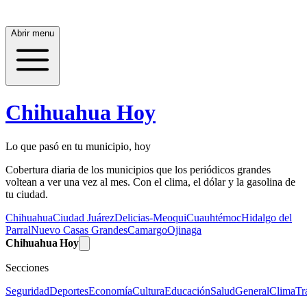
Abrir menu
Chihuahua Hoy
Lo que pasó en tu municipio, hoy
Cobertura diaria de los municipios que los periódicos grandes
voltean a ver una vez al mes. Con el clima, el dólar y la gasolina de
tu ciudad.
Chihuahua
Ciudad Juárez
Delicias-Meoqui
Cuauhtémoc
Hidalgo del
Parral
Nuevo Casas Grandes
Camargo
Ojinaga
Chihuahua Hoy
Secciones
Seguridad
Deportes
Economía
Cultura
Educación
Salud
General
Clima
Tr