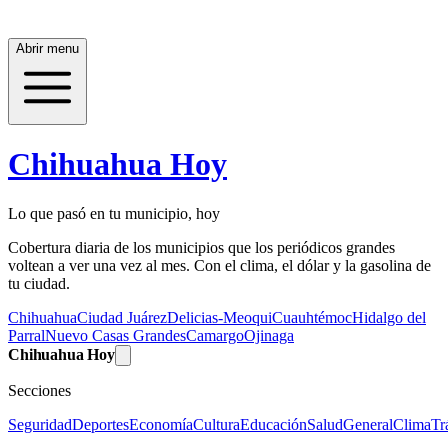
Abrir menu
Chihuahua Hoy
Lo que pasó en tu municipio, hoy
Cobertura diaria de los municipios que los periódicos grandes
voltean a ver una vez al mes. Con el clima, el dólar y la gasolina de
tu ciudad.
Chihuahua
Ciudad Juárez
Delicias-Meoqui
Cuauhtémoc
Hidalgo del
Parral
Nuevo Casas Grandes
Camargo
Ojinaga
Chihuahua Hoy
Secciones
Seguridad
Deportes
Economía
Cultura
Educación
Salud
General
Clima
Tr