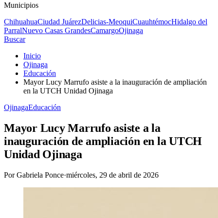
Municipios
Chihuahua
Ciudad Juárez
Delicias-Meoqui
Cuauhtémoc
Hidalgo del
Parral
Nuevo Casas Grandes
Camargo
Ojinaga
Buscar
Inicio
Ojinaga
Educación
Mayor Lucy Marrufo asiste a la inauguración de ampliación
en la UTCH Unidad Ojinaga
Ojinaga
Educación
Mayor Lucy Marrufo asiste a la
inauguración de ampliación en la UTCH
Unidad Ojinaga
Por
Gabriela Ponce
·
miércoles, 29 de abril de 2026