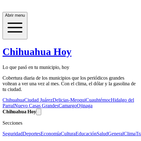
Abrir menu
Chihuahua Hoy
Lo que pasó en tu municipio, hoy
Cobertura diaria de los municipios que los periódicos grandes
voltean a ver una vez al mes. Con el clima, el dólar y la gasolina de
tu ciudad.
Chihuahua
Ciudad Juárez
Delicias-Meoqui
Cuauhtémoc
Hidalgo del
Parral
Nuevo Casas Grandes
Camargo
Ojinaga
Chihuahua Hoy
Secciones
Seguridad
Deportes
Economía
Cultura
Educación
Salud
General
Clima
Tr