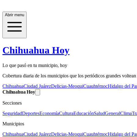
Abrir menu
Chihuahua Hoy
Lo que pasó en tu municipio, hoy
Cobertura diaria de los municipios que los periódicos grandes voltean a
Chihuahua
Ciudad Juárez
Delicias-Meoqui
Cuauhtémoc
Hidalgo del Par
Chihuahua Hoy
Secciones
Seguridad
Deportes
Economía
Cultura
Educación
Salud
General
Clima
Tr
Municipios
Chihuahua
Ciudad Juárez
Delicias-Meoqui
Cuauhtémoc
Hidalgo del Par