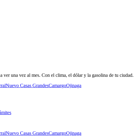
 ver una vez al mes. Con el clima, el dólar y la gasolina de tu ciudad.
ral
Nuevo Casas Grandes
Camargo
Ojinaga
ámites
ral
Nuevo Casas Grandes
Camargo
Ojinaga