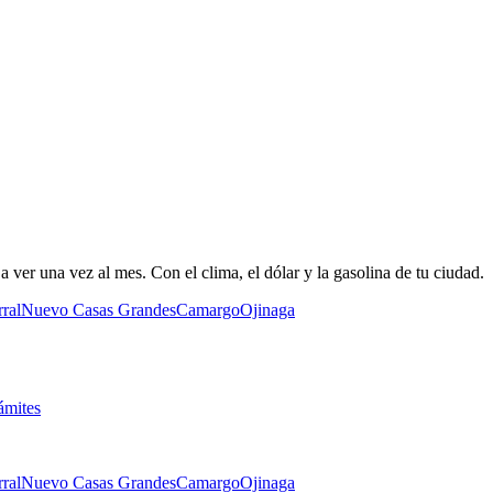
 ver una vez al mes. Con el clima, el dólar y la gasolina de tu ciudad.
ral
Nuevo Casas Grandes
Camargo
Ojinaga
ámites
ral
Nuevo Casas Grandes
Camargo
Ojinaga