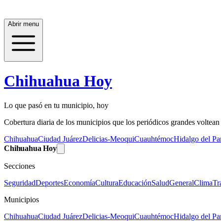
Abrir menu
Chihuahua Hoy
Lo que pasó en tu municipio, hoy
Cobertura diaria de los municipios que los periódicos grandes voltean a
Chihuahua
Ciudad Juárez
Delicias-Meoqui
Cuauhtémoc
Hidalgo del Par
Chihuahua Hoy
Secciones
Seguridad
Deportes
Economía
Cultura
Educación
Salud
General
Clima
Tr
Municipios
Chihuahua
Ciudad Juárez
Delicias-Meoqui
Cuauhtémoc
Hidalgo del Par