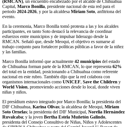
(RMCAN)
, un encuentro encabezado por el alcalde de Chihuahua
Capital,
Marco Bonilla
, presidente nacional de esta red para el
periodo
2024-2026
, y por la alcaldesa
Miriam Soto
, anfitriona del
evento.
En la ceremonia, Marco Bonilla tomó protesta a las y los alcaldes
participantes, en tanto Soto destacó la relevancia de coordinar
esfuerzos entre municipios y de impulsar liderazgo desde la
RMCAN. Señaló que, desde Meoqui, el objetivo es sumarse al
trabajo conjunto para fortalecer políticas públicas a favor de la niñez
y las familias.
Marco Bonilla informó que actualmente
42 municipios
del estado
de Chihuahua forman parte de la RMCAN, lo que representa
62%
del total en la entidad, posicionando a Chihuahua como referente
nacional en este rubro. También dijo que la red colabora con
organismos internacionales como
UNICEF
,
Save the Children
y
World Vision
, promoviendo acciones desde lo local, donde viven
niñas y niños.
El presídium estuvo integrado por Marco Bonilla; la presidenta del
DIF Chihuahua,
Karina Olivas
; la alcaldesa de Meoqui,
Miriam
Soto Ornelas
; la presidenta del DIF Municipal,
Norelia Hernández
Ruvalcaba
; y la joven
Bertha Estela Muñetón Galindo
,
presidenta del Consejo Consultivo de Niñas, Niños y Adolescentes