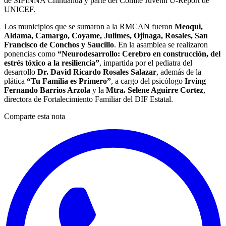
de SIPINNA Chihuahua y parte del Comité Juvenil U-Report de
UNICEF.
Los municipios que se sumaron a la RMCAN fueron
Meoqui,
Aldama, Camargo, Coyame, Julimes, Ojinaga, Rosales, San
Francisco de Conchos y Saucillo
. En la asamblea se realizaron
ponencias como
“Neurodesarrollo: Cerebro en construcción, del
estrés tóxico a la resiliencia”
, impartida por el pediatra del
desarrollo
Dr. David Ricardo Rosales Salazar
, además de la
plática
“Tu Familia es Primero”
, a cargo del psicólogo
Irving
Fernando Barrios Arzola
y la
Mtra. Selene Aguirre Cortez
,
directora de Fortalecimiento Familiar del DIF Estatal.
Comparte esta nota