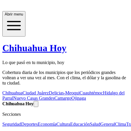
Abrir menu
Chihuahua Hoy
Lo que pasó en tu municipio, hoy
Cobertura diaria de los municipios que los periódicos grandes
voltean a ver una vez al mes. Con el clima, el dólar y la gasolina de
tu ciudad.
Chihuahua
Ciudad Juárez
Delicias-Meoqui
Cuauhtémoc
Hidalgo del
Parral
Nuevo Casas Grandes
Camargo
Ojinaga
Chihuahua Hoy
Secciones
Seguridad
Deportes
Economía
Cultura
Educación
Salud
General
Clima
Tr