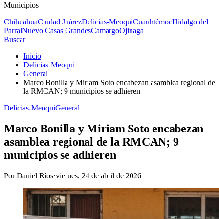
Municipios
Chihuahua
Ciudad Juárez
Delicias-Meoqui
Cuauhtémoc
Hidalgo del
Parral
Nuevo Casas Grandes
Camargo
Ojinaga
Buscar
Inicio
Delicias-Meoqui
General
Marco Bonilla y Miriam Soto encabezan asamblea regional de
la RMCAN; 9 municipios se adhieren
Delicias-Meoqui
General
Marco Bonilla y Miriam Soto encabezan
asamblea regional de la RMCAN; 9
municipios se adhieren
Por
Daniel Ríos
·
viernes, 24 de abril de 2026