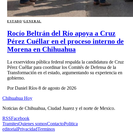
·
ESTADO
GENERAL
Rocío Beltrán del Río apoya a Cruz
Pérez Cuéllar en el proceso interno de
Morena en Chihuahua
La exservidora pública federal respalda la candidatura de Cruz
Pérez Cuéllar para coordinar los Comités de Defensa de la
Transformación en el estado, argumentando su experiencia en
gobierno.
Por
Daniel Ríos
·
8 de agosto de 2026
Chihuahua Hoy
Noticias de Chihuahua, Ciudad Juarez y el norte de Mexico.
RSS
Facebook
Tramites
Quienes somos
Contacto
Politica
editorial
Privacidad
Terminos