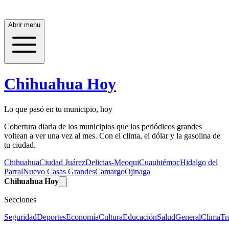
Abrir menu
Chihuahua Hoy
Lo que pasó en tu municipio, hoy
Cobertura diaria de los municipios que los periódicos grandes
voltean a ver una vez al mes. Con el clima, el dólar y la gasolina de
tu ciudad.
Chihuahua
Ciudad Juárez
Delicias-Meoqui
Cuauhtémoc
Hidalgo del
Parral
Nuevo Casas Grandes
Camargo
Ojinaga
Chihuahua Hoy
Secciones
Seguridad
Deportes
Economía
Cultura
Educación
Salud
General
Clima
Tr