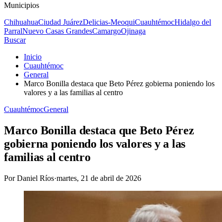
Municipios
Chihuahua
Ciudad Juárez
Delicias-Meoqui
Cuauhtémoc
Hidalgo del
Parral
Nuevo Casas Grandes
Camargo
Ojinaga
Buscar
Inicio
Cuauhtémoc
General
Marco Bonilla destaca que Beto Pérez gobierna poniendo los
valores y a las familias al centro
Cuauhtémoc
General
Marco Bonilla destaca que Beto Pérez
gobierna poniendo los valores y a las
familias al centro
Por
Daniel Ríos
·
martes, 21 de abril de 2026