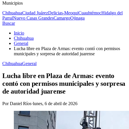
Municipios
Chihuahua
Ciudad Juárez
Delicias-Meoqui
Cuauhtémoc
Hidalgo del
Parral
Nuevo Casas Grandes
Camargo
Ojinaga
Buscar
Inicio
Chihuahua
General
Lucha libre en Plaza de Armas: evento contó con permisos
municipales y sorpresa de autoridad juarense
Chihuahua
General
Lucha libre en Plaza de Armas: evento
contó con permisos municipales y sorpresa
de autoridad juarense
Por
Daniel Ríos
·
lunes, 6 de abril de 2026