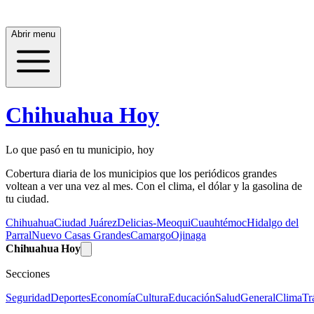
Abrir menu
Chihuahua Hoy
Lo que pasó en tu municipio, hoy
Cobertura diaria de los municipios que los periódicos grandes
voltean a ver una vez al mes. Con el clima, el dólar y la gasolina de
tu ciudad.
Chihuahua
Ciudad Juárez
Delicias-Meoqui
Cuauhtémoc
Hidalgo del
Parral
Nuevo Casas Grandes
Camargo
Ojinaga
Chihuahua Hoy
Secciones
Seguridad
Deportes
Economía
Cultura
Educación
Salud
General
Clima
Tr