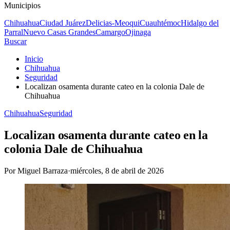
Municipios
Chihuahua
Ciudad Juárez
Delicias-Meoqui
Cuauhtémoc
Hidalgo del
Parral
Nuevo Casas Grandes
Camargo
Ojinaga
Buscar
Inicio
Chihuahua
Seguridad
Localizan osamenta durante cateo en la colonia Dale de
Chihuahua
Chihuahua
Seguridad
Localizan osamenta durante cateo en la
colonia Dale de Chihuahua
Por
Miguel Barraza
·
miércoles, 8 de abril de 2026