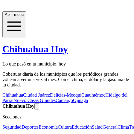
Abrir menu
Chihuahua Hoy
Lo que pasó en tu municipio, hoy
Cobertura diaria de los municipios que los periódicos grandes
voltean a ver una vez al mes. Con el clima, el dólar y la gasolina de
tu ciudad.
Chihuahua
Ciudad Juárez
Delicias-Meoqui
Cuauhtémoc
Hidalgo del
Parral
Nuevo Casas Grandes
Camargo
Ojinaga
Chihuahua Hoy
Secciones
Seguridad
Deportes
Economía
Cultura
Educación
Salud
General
Clima
Tr