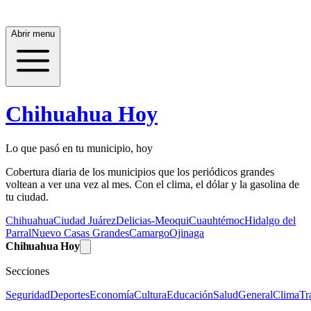
Abrir menu
Chihuahua Hoy
Lo que pasó en tu municipio, hoy
Cobertura diaria de los municipios que los periódicos grandes
voltean a ver una vez al mes. Con el clima, el dólar y la gasolina de
tu ciudad.
Chihuahua
Ciudad Juárez
Delicias-Meoqui
Cuauhtémoc
Hidalgo del
Parral
Nuevo Casas Grandes
Camargo
Ojinaga
Chihuahua Hoy
Secciones
Seguridad
Deportes
Economía
Cultura
Educación
Salud
General
Clima
Tr