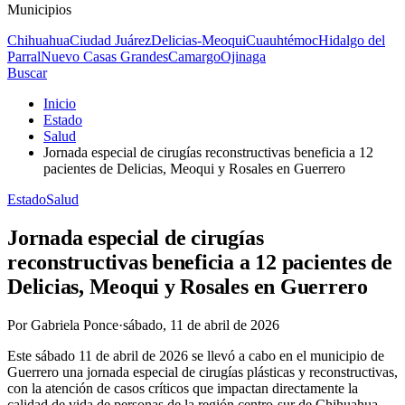
Municipios
Chihuahua
Ciudad Juárez
Delicias-Meoqui
Cuauhtémoc
Hidalgo del
Parral
Nuevo Casas Grandes
Camargo
Ojinaga
Buscar
Inicio
Estado
Salud
Jornada especial de cirugías reconstructivas beneficia a 12
pacientes de Delicias, Meoqui y Rosales en Guerrero
Estado
Salud
Jornada especial de cirugías
reconstructivas beneficia a 12 pacientes de
Delicias, Meoqui y Rosales en Guerrero
Por
Gabriela Ponce
·
sábado, 11 de abril de 2026
Este sábado 11 de abril de 2026 se llevó a cabo en el municipio de
Guerrero una jornada especial de cirugías plásticas y reconstructivas,
con la atención de casos críticos que impactan directamente la
calidad de vida de personas de la región centro-sur de Chihuahua.