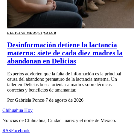
·
DELICIAS-MEOQUI
SALUD
Desinformación detiene la lactancia
materna: siete de cada diez madres la
abandonan en Delicias
Expertos advierten que la falta de información es la principal
causa del abandono prematuro de la lactancia materna. Un
taller en Delicias busca orientar a madres sobre técnicas
correctas y beneficios de amamantar.
Por
Gabriela Ponce
·
7 de agosto de 2026
Chihuahua Hoy
Noticias de Chihuahua, Ciudad Juarez y el norte de Mexico.
RSS
Facebook