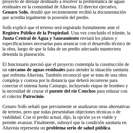
proyecto de drenaje destinado a resolver la problemática de aguas
residuales en la comunidad de Altavista. El director ejecutivo,
Genaro Solís
, detalló que recientemente recibió la documentación
que acredita legalmente la posesión del predio.
Solís explicó que el terreno será registrado formalmente ante el
Registro Público de la Propiedad
. Una vez concluido el trámite, la
Junta Central de Agua y Saneamiento
enviará los planos y
especificaciones necesarias para arrancar con el desarrollo técnico de
la obra, luego de que la falta de un predio adecuado mantuviera
detenida la planeación.
El funcionario precisó que el proyecto contempla la construcción de
un
cárcamo de aguas residuales
para atender la situación sanitaria
que enfrenta Altavista. También reconoció que se trata de una obra
compleja y costosa por la distancia que deberá recorrerse para
conectar el sistema hasta Camargo, incluyendo etapas de bombeo y
la necesidad de cruzar el
puente del río Conchos
para enlazar con
el colector
Patrocinio
.
Genaro Solís señaló que previamente se analizaron otras alternativas
de terreno, pero que todas presentaban objeciones técnicas o de
viabilidad. Con el predio actual, dijo, la opción ya es viable y
permite avanzar. Finalmente, subrayó que la condición sanitaria en
Altavista representa un
problema serio de salud pública
.