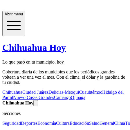
Abrir menu
Chihuahua Hoy
Lo que pasó en tu municipio, hoy
Cobertura diaria de los municipios que los periódicos grandes
voltean a ver una vez al mes. Con el clima, el dólar y la gasolina de
tu ciudad.
Chihuahua
Ciudad Juárez
Delicias-Meoqui
Cuauhtémoc
Hidalgo del
Parral
Nuevo Casas Grandes
Camargo
Ojinaga
Chihuahua Hoy
Secciones
Seguridad
Deportes
Economía
Cultura
Educación
Salud
General
Clima
Tr