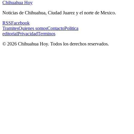
Chihuahua Hoy
Noticias de Chihuahua, Ciudad Juarez y el norte de Mexico.
RSS
Facebook
Tramites
Quienes somos
Contacto
Politica
editorial
Privacidad
Terminos
©
2026
Chihuahua Hoy
. Todos los derechos reservados.