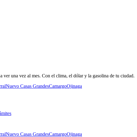
 ver una vez al mes. Con el clima, el dólar y la gasolina de tu ciudad.
ral
Nuevo Casas Grandes
Camargo
Ojinaga
ámites
ral
Nuevo Casas Grandes
Camargo
Ojinaga