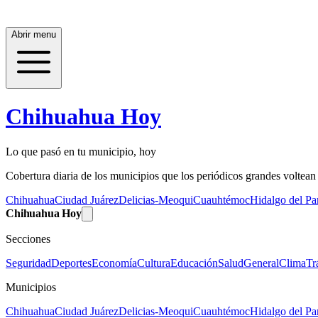
Abrir menu
Chihuahua Hoy
Lo que pasó en tu municipio, hoy
Cobertura diaria de los municipios que los periódicos grandes voltean a
Chihuahua
Ciudad Juárez
Delicias-Meoqui
Cuauhtémoc
Hidalgo del Par
Chihuahua Hoy
Secciones
Seguridad
Deportes
Economía
Cultura
Educación
Salud
General
Clima
Tr
Municipios
Chihuahua
Ciudad Juárez
Delicias-Meoqui
Cuauhtémoc
Hidalgo del Par