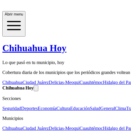
Abrir menu
Chihuahua Hoy
Lo que pasó en tu municipio, hoy
Cobertura diaria de los municipios que los periódicos grandes voltean a
Chihuahua
Ciudad Juárez
Delicias-Meoqui
Cuauhtémoc
Hidalgo del Par
Chihuahua Hoy
Secciones
Seguridad
Deportes
Economía
Cultura
Educación
Salud
General
Clima
Tr
Municipios
Chihuahua
Ciudad Juárez
Delicias-Meoqui
Cuauhtémoc
Hidalgo del Par