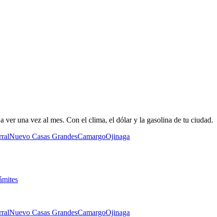
 ver una vez al mes. Con el clima, el dólar y la gasolina de tu ciudad.
ral
Nuevo Casas Grandes
Camargo
Ojinaga
ámites
ral
Nuevo Casas Grandes
Camargo
Ojinaga