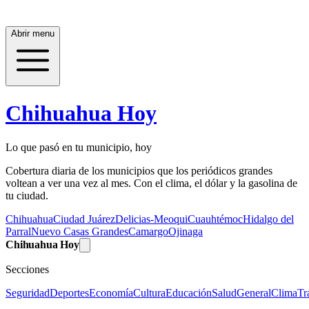
Abrir menu
Chihuahua Hoy
Lo que pasó en tu municipio, hoy
Cobertura diaria de los municipios que los periódicos grandes
voltean a ver una vez al mes. Con el clima, el dólar y la gasolina de
tu ciudad.
Chihuahua
Ciudad Juárez
Delicias-Meoqui
Cuauhtémoc
Hidalgo del
Parral
Nuevo Casas Grandes
Camargo
Ojinaga
Chihuahua Hoy
Secciones
Seguridad
Deportes
Economía
Cultura
Educación
Salud
General
Clima
Tr