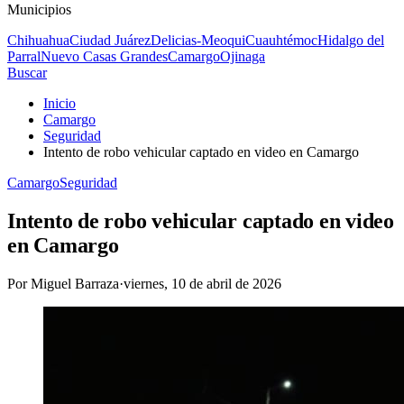
Municipios
Chihuahua
Ciudad Juárez
Delicias-Meoqui
Cuauhtémoc
Hidalgo del
Parral
Nuevo Casas Grandes
Camargo
Ojinaga
Buscar
Inicio
Camargo
Seguridad
Intento de robo vehicular captado en video en Camargo
Camargo
Seguridad
Intento de robo vehicular captado en video
en Camargo
Por
Miguel Barraza
·
viernes, 10 de abril de 2026