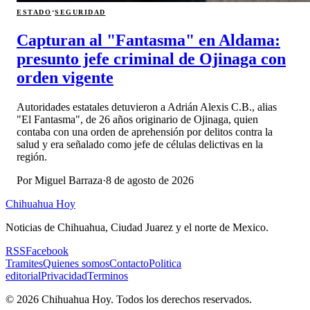
·
ESTADO
SEGURIDAD
Capturan al "Fantasma" en Aldama:
presunto jefe criminal de Ojinaga con
orden vigente
Autoridades estatales detuvieron a Adrián Alexis C.B., alias
"El Fantasma", de 26 años originario de Ojinaga, quien
contaba con una orden de aprehensión por delitos contra la
salud y era señalado como jefe de células delictivas en la
región.
Por
Miguel Barraza
·
8 de agosto de 2026
Chihuahua Hoy
Noticias de Chihuahua, Ciudad Juarez y el norte de Mexico.
RSS
Facebook
Tramites
Quienes somos
Contacto
Politica
editorial
Privacidad
Terminos
©
2026
Chihuahua Hoy
. Todos los derechos reservados.