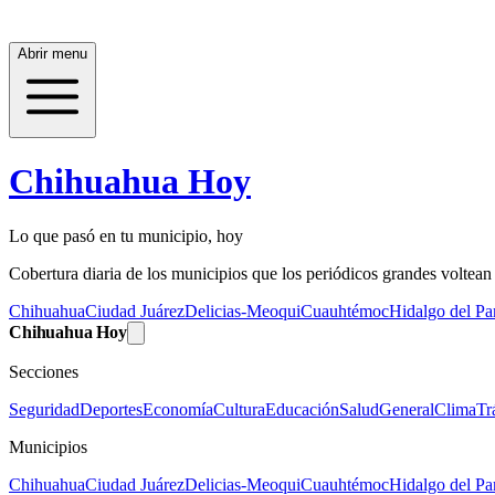
Abrir menu
Chihuahua Hoy
Lo que pasó en tu municipio, hoy
Cobertura diaria de los municipios que los periódicos grandes voltean a
Chihuahua
Ciudad Juárez
Delicias-Meoqui
Cuauhtémoc
Hidalgo del Par
Chihuahua Hoy
Secciones
Seguridad
Deportes
Economía
Cultura
Educación
Salud
General
Clima
Tr
Municipios
Chihuahua
Ciudad Juárez
Delicias-Meoqui
Cuauhtémoc
Hidalgo del Par