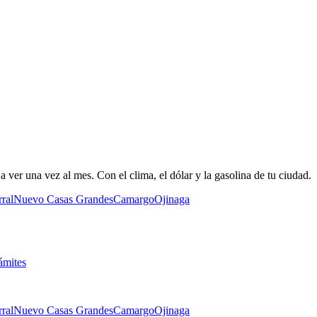
 ver una vez al mes. Con el clima, el dólar y la gasolina de tu ciudad.
ral
Nuevo Casas Grandes
Camargo
Ojinaga
ámites
ral
Nuevo Casas Grandes
Camargo
Ojinaga