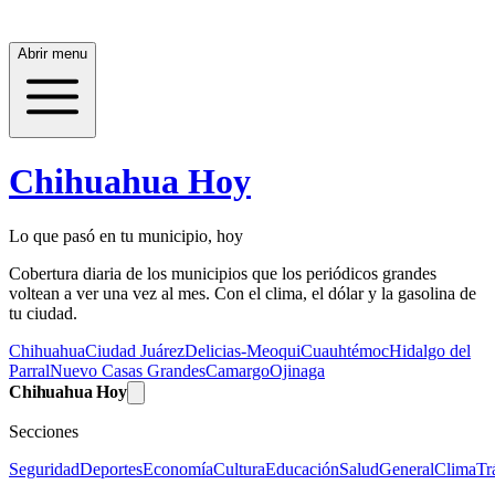
Abrir menu
Chihuahua Hoy
Lo que pasó en tu municipio, hoy
Cobertura diaria de los municipios que los periódicos grandes
voltean a ver una vez al mes. Con el clima, el dólar y la gasolina de
tu ciudad.
Chihuahua
Ciudad Juárez
Delicias-Meoqui
Cuauhtémoc
Hidalgo del
Parral
Nuevo Casas Grandes
Camargo
Ojinaga
Chihuahua Hoy
Secciones
Seguridad
Deportes
Economía
Cultura
Educación
Salud
General
Clima
Tr