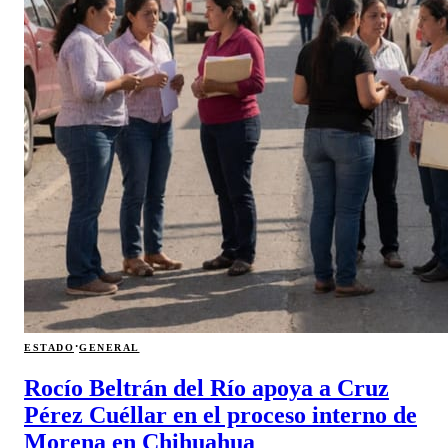
·
ESTADO
GENERAL
Rocío Beltrán del Río apoya a Cruz
Pérez Cuéllar en el proceso interno de
Morena en Chihuahua