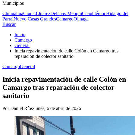
Municipios
Chihuahua
Ciudad Juárez
Delicias-Meoqui
Cuauhtémoc
Hidalgo del
Parral
Nuevo Casas Grandes
Camargo
Ojinaga
Buscar
Inicio
Camargo
General
Inicia repavimentación de calle Colón en Camargo tras
reparación de colector sanitario
Camargo
General
Inicia repavimentación de calle Colón en
Camargo tras reparación de colector
sanitario
Por
Daniel Ríos
·
lunes, 6 de abril de 2026