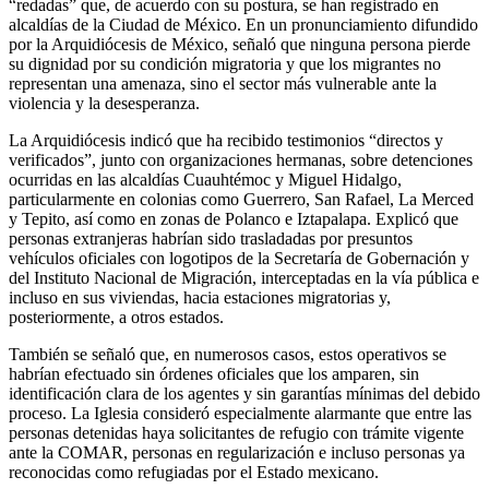
“redadas” que, de acuerdo con su postura, se han registrado en
alcaldías de la Ciudad de México. En un pronunciamiento difundido
por la Arquidiócesis de México, señaló que ninguna persona pierde
su dignidad por su condición migratoria y que los migrantes no
representan una amenaza, sino el sector más vulnerable ante la
violencia y la desesperanza.
La Arquidiócesis indicó que ha recibido testimonios “directos y
verificados”, junto con organizaciones hermanas, sobre detenciones
ocurridas en las alcaldías Cuauhtémoc y Miguel Hidalgo,
particularmente en colonias como Guerrero, San Rafael, La Merced
y Tepito, así como en zonas de Polanco e Iztapalapa. Explicó que
personas extranjeras habrían sido trasladadas por presuntos
vehículos oficiales con logotipos de la Secretaría de Gobernación y
del Instituto Nacional de Migración, interceptadas en la vía pública e
incluso en sus viviendas, hacia estaciones migratorias y,
posteriormente, a otros estados.
También se señaló que, en numerosos casos, estos operativos se
habrían efectuado sin órdenes oficiales que los amparen, sin
identificación clara de los agentes y sin garantías mínimas del debido
proceso. La Iglesia consideró especialmente alarmante que entre las
personas detenidas haya solicitantes de refugio con trámite vigente
ante la COMAR, personas en regularización e incluso personas ya
reconocidas como refugiadas por el Estado mexicano.