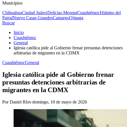
Municipios
Chihuahua
Ciudad Juárez
Delicias-Meoqui
Cuauhtémoc
Hidalgo del
Parral
Nuevo Casas Grandes
Camargo
Ojinaga
Buscar
Inicio
Cuauhtémoc
General
Iglesia católica pide al Gobierno frenar presuntas detenciones
arbitrarias de migrantes en la CDMX
Cuauhtémoc
General
Iglesia católica pide al Gobierno frenar
presuntas detenciones arbitrarias de
migrantes en la CDMX
Por
Daniel Ríos
·
domingo, 10 de mayo de 2026