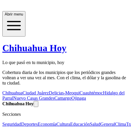
Abrir menu
Chihuahua Hoy
Lo que pasó en tu municipio, hoy
Cobertura diaria de los municipios que los periódicos grandes
voltean a ver una vez al mes. Con el clima, el dólar y la gasolina de
tu ciudad.
Chihuahua
Ciudad Juárez
Delicias-Meoqui
Cuauhtémoc
Hidalgo del
Parral
Nuevo Casas Grandes
Camargo
Ojinaga
Chihuahua Hoy
Secciones
Seguridad
Deportes
Economía
Cultura
Educación
Salud
General
Clima
Tr