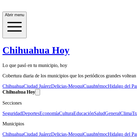
Abrir menu
Chihuahua Hoy
Lo que pasó en tu municipio, hoy
Cobertura diaria de los municipios que los periódicos grandes voltean a
Chihuahua
Ciudad Juárez
Delicias-Meoqui
Cuauhtémoc
Hidalgo del Par
Chihuahua Hoy
Secciones
Seguridad
Deportes
Economía
Cultura
Educación
Salud
General
Clima
Tr
Municipios
Chihuahua
Ciudad Juárez
Delicias-Meoqui
Cuauhtémoc
Hidalgo del Par