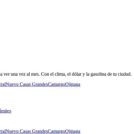
 ver una vez al mes. Con el clima, el dólar y la gasolina de tu ciudad.
ral
Nuevo Casas Grandes
Camargo
Ojinaga
ámites
ral
Nuevo Casas Grandes
Camargo
Ojinaga