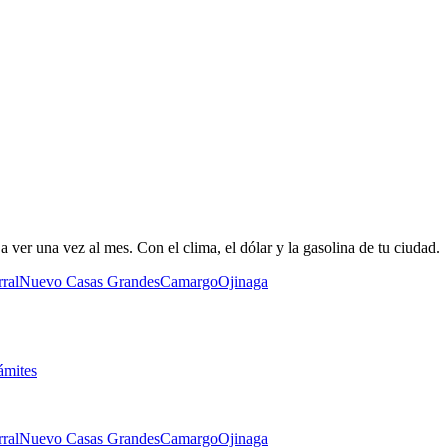
 ver una vez al mes. Con el clima, el dólar y la gasolina de tu ciudad.
ral
Nuevo Casas Grandes
Camargo
Ojinaga
ámites
ral
Nuevo Casas Grandes
Camargo
Ojinaga