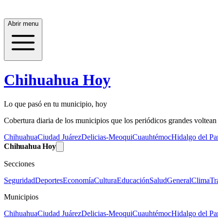
Abrir menu
Chihuahua Hoy
Lo que pasó en tu municipio, hoy
Cobertura diaria de los municipios que los periódicos grandes voltean a
Chihuahua
Ciudad Juárez
Delicias-Meoqui
Cuauhtémoc
Hidalgo del Par
Chihuahua Hoy
Secciones
Seguridad
Deportes
Economía
Cultura
Educación
Salud
General
Clima
Tr
Municipios
Chihuahua
Ciudad Juárez
Delicias-Meoqui
Cuauhtémoc
Hidalgo del Par