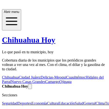
Abrir menu
Chihuahua Hoy
Lo que pasó en tu municipio, hoy
Cobertura diaria de los municipios que los periódicos grandes
voltean a ver una vez al mes. Con el clima, el dólar y la gasolina de
tu ciudad.
Chihuahua
Ciudad Juárez
Delicias-Meoqui
Cuauhtémoc
Hidalgo del
Parral
Nuevo Casas Grandes
Camargo
Ojinaga
Chihuahua Hoy
Secciones
Seguridad
Deportes
Economía
Cultura
Educación
Salud
General
Clima
Tr