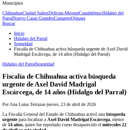
Municipios
Chihuahua
Ciudad Juárez
Delicias-Meoqui
Cuauhtémoc
Hidalgo del
Parral
Nuevo Casas Grandes
Camargo
Ojinaga
Buscar
Inicio
Hidalgo del Parral
Seguridad
Fiscalía de Chihuahua activa búsqueda urgente de Axel David
Madrigal Escárcega, de 14 años (Hidalgo del Parral)
Hidalgo del Parral
Seguridad
Fiscalía de Chihuahua activa búsqueda
urgente de Axel David Madrigal
Escárcega, de 14 años (Hidalgo del Parral)
Por
Ana Luisa Terrazas
·
jueves, 23 de abril de 2026
La Fiscalía General del Estado de Chihuahua activó una
búsqueda
urgente
para localizar a
Axel David Madrigal Escárcega
, menor
de
14 años
, quien fue reportado como desaparecido el
miércoles 22
de abril
en
esta ciudad
.