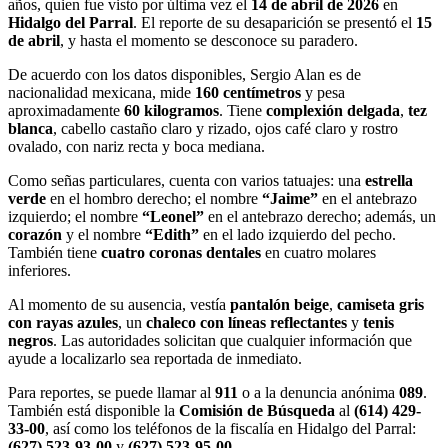
años, quien fue visto por última vez el
14 de abril de 2026
en
Hidalgo del Parral
. El reporte de su desaparición se presentó el
15
de abril
, y hasta el momento se desconoce su paradero.
De acuerdo con los datos disponibles, Sergio Alan es de
nacionalidad mexicana, mide
160 centímetros
y pesa
aproximadamente
60 kilogramos
. Tiene
complexión delgada
,
tez
blanca
, cabello castaño claro y rizado, ojos café claro y rostro
ovalado, con nariz recta y boca mediana.
Como señas particulares, cuenta con varios tatuajes: una
estrella
verde
en el hombro derecho; el nombre
“Jaime”
en el antebrazo
izquierdo; el nombre
“Leonel”
en el antebrazo derecho; además, un
corazón
y el nombre
“Edith”
en el lado izquierdo del pecho.
También tiene
cuatro coronas dentales
en cuatro molares
inferiores.
Al momento de su ausencia, vestía
pantalón beige
,
camiseta gris
con rayas azules
, un
chaleco con líneas reflectantes
y
tenis
negros
. Las autoridades solicitan que cualquier información que
ayude a localizarlo sea reportada de inmediato.
Para reportes, se puede llamar al
911
o a la denuncia anónima
089
.
También está disponible la
Comisión de Búsqueda
al
(614) 429-
33-00
, así como los teléfonos de la fiscalía en Hidalgo del Parral:
(627) 523-93-00
y
(627) 523-95-00
.