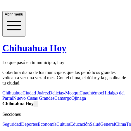
Abrir menu
Chihuahua Hoy
Lo que pasó en tu municipio, hoy
Cobertura diaria de los municipios que los periódicos grandes
voltean a ver una vez al mes. Con el clima, el dólar y la gasolina de
tu ciudad.
Chihuahua
Ciudad Juárez
Delicias-Meoqui
Cuauhtémoc
Hidalgo del
Parral
Nuevo Casas Grandes
Camargo
Ojinaga
Chihuahua Hoy
Secciones
Seguridad
Deportes
Economía
Cultura
Educación
Salud
General
Clima
Tr