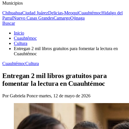
Municipios
Chihuahua
Ciudad Juárez
Delicias-Meoqui
Cuauhtémoc
Hidalgo del
Parral
Nuevo Casas Grandes
Camargo
Ojinaga
Buscar
Inicio
Cuauhtémoc
Cultura
Entregan 2 mil libros gratuitos para fomentar la lectura en
Cuauhtémoc
Cuauhtémoc
Cultura
Entregan 2 mil libros gratuitos para
fomentar la lectura en Cuauhtémoc
Por
Gabriela Ponce
·
martes, 12 de mayo de 2026