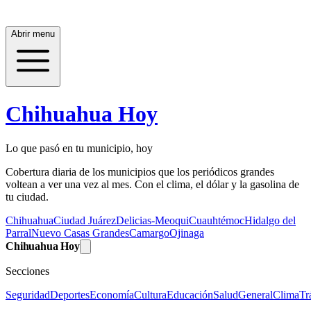
Abrir menu
Chihuahua Hoy
Lo que pasó en tu municipio, hoy
Cobertura diaria de los municipios que los periódicos grandes
voltean a ver una vez al mes. Con el clima, el dólar y la gasolina de
tu ciudad.
Chihuahua
Ciudad Juárez
Delicias-Meoqui
Cuauhtémoc
Hidalgo del
Parral
Nuevo Casas Grandes
Camargo
Ojinaga
Chihuahua Hoy
Secciones
Seguridad
Deportes
Economía
Cultura
Educación
Salud
General
Clima
Tr