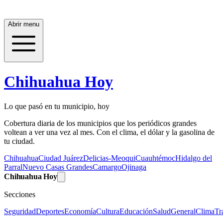
Abrir menu
Chihuahua Hoy
Lo que pasó en tu municipio, hoy
Cobertura diaria de los municipios que los periódicos grandes
voltean a ver una vez al mes. Con el clima, el dólar y la gasolina de
tu ciudad.
Chihuahua
Ciudad Juárez
Delicias-Meoqui
Cuauhtémoc
Hidalgo del
Parral
Nuevo Casas Grandes
Camargo
Ojinaga
Chihuahua Hoy
Secciones
Seguridad
Deportes
Economía
Cultura
Educación
Salud
General
Clima
Tr