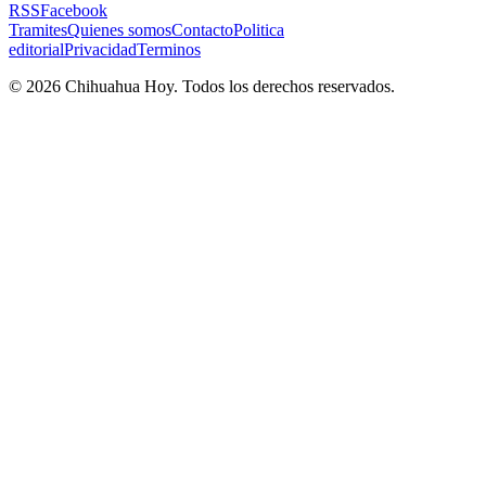
RSS
Facebook
Tramites
Quienes somos
Contacto
Politica
editorial
Privacidad
Terminos
©
2026
Chihuahua Hoy
. Todos los derechos reservados.