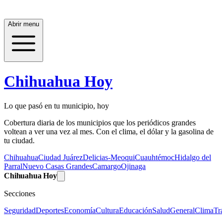
Abrir menu
Chihuahua Hoy
Lo que pasó en tu municipio, hoy
Cobertura diaria de los municipios que los periódicos grandes
voltean a ver una vez al mes. Con el clima, el dólar y la gasolina de
tu ciudad.
Chihuahua
Ciudad Juárez
Delicias-Meoqui
Cuauhtémoc
Hidalgo del
Parral
Nuevo Casas Grandes
Camargo
Ojinaga
Chihuahua Hoy
Secciones
Seguridad
Deportes
Economía
Cultura
Educación
Salud
General
Clima
Tr