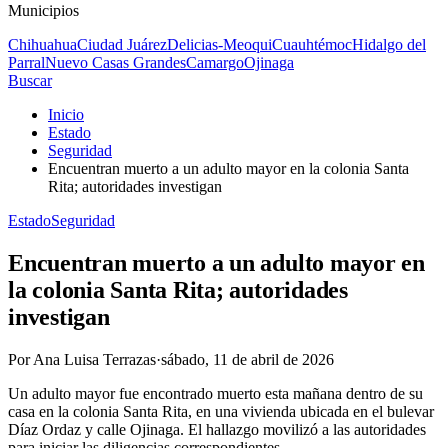
Municipios
Chihuahua
Ciudad Juárez
Delicias-Meoqui
Cuauhtémoc
Hidalgo del
Parral
Nuevo Casas Grandes
Camargo
Ojinaga
Buscar
Inicio
Estado
Seguridad
Encuentran muerto a un adulto mayor en la colonia Santa
Rita; autoridades investigan
Estado
Seguridad
Encuentran muerto a un adulto mayor en
la colonia Santa Rita; autoridades
investigan
Por
Ana Luisa Terrazas
·
sábado, 11 de abril de 2026
Un adulto mayor fue encontrado muerto esta mañana dentro de su
casa en la colonia Santa Rita, en una vivienda ubicada en el bulevar
Díaz Ordaz y calle Ojinaga. El hallazgo movilizó a las autoridades
para iniciar las diligencias correspondientes.