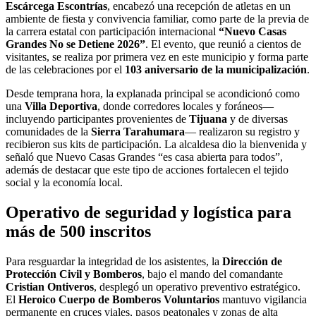
Escárcega Escontrías
, encabezó una recepción de atletas en un
ambiente de fiesta y convivencia familiar, como parte de la previa de
la carrera estatal con participación internacional
“Nuevo Casas
Grandes No se Detiene 2026”
. El evento, que reunió a cientos de
visitantes, se realiza por primera vez en este municipio y forma parte
de las celebraciones por el
103 aniversario de la municipalización
.
Desde temprana hora, la explanada principal se acondicionó como
una
Villa Deportiva
, donde corredores locales y foráneos—
incluyendo participantes provenientes de
Tijuana
y de diversas
comunidades de la
Sierra Tarahumara
— realizaron su registro y
recibieron sus kits de participación. La alcaldesa dio la bienvenida y
señaló que Nuevo Casas Grandes “es casa abierta para todos”,
además de destacar que este tipo de acciones fortalecen el tejido
social y la economía local.
Operativo de seguridad y logística para
más de 500 inscritos
Para resguardar la integridad de los asistentes, la
Dirección de
Protección Civil y Bomberos
, bajo el mando del comandante
Cristian Ontiveros
, desplegó un operativo preventivo estratégico.
El
Heroico Cuerpo de Bomberos Voluntarios
mantuvo vigilancia
permanente en cruces viales, pasos peatonales y zonas de alta