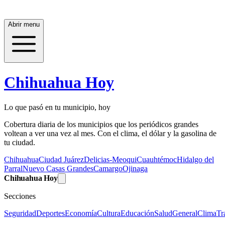
Abrir menu
Chihuahua Hoy
Lo que pasó en tu municipio, hoy
Cobertura diaria de los municipios que los periódicos grandes
voltean a ver una vez al mes. Con el clima, el dólar y la gasolina de
tu ciudad.
Chihuahua
Ciudad Juárez
Delicias-Meoqui
Cuauhtémoc
Hidalgo del
Parral
Nuevo Casas Grandes
Camargo
Ojinaga
Chihuahua Hoy
Secciones
Seguridad
Deportes
Economía
Cultura
Educación
Salud
General
Clima
Tr