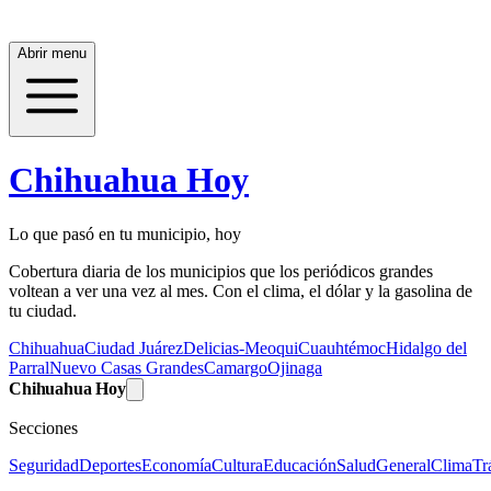
Abrir menu
Chihuahua Hoy
Lo que pasó en tu municipio, hoy
Cobertura diaria de los municipios que los periódicos grandes
voltean a ver una vez al mes. Con el clima, el dólar y la gasolina de
tu ciudad.
Chihuahua
Ciudad Juárez
Delicias-Meoqui
Cuauhtémoc
Hidalgo del
Parral
Nuevo Casas Grandes
Camargo
Ojinaga
Chihuahua Hoy
Secciones
Seguridad
Deportes
Economía
Cultura
Educación
Salud
General
Clima
Tr