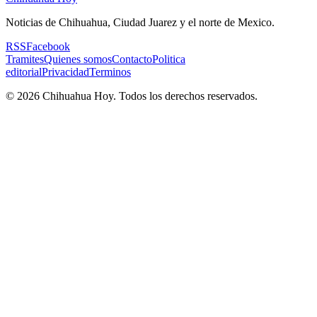
Noticias de Chihuahua, Ciudad Juarez y el norte de Mexico.
RSS
Facebook
Tramites
Quienes somos
Contacto
Politica
editorial
Privacidad
Terminos
©
2026
Chihuahua Hoy
. Todos los derechos reservados.