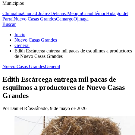
Municipios
Chihuahua
Ciudad Juárez
Delicias-Meoqui
Cuauhtémoc
Hidalgo del
Parral
Nuevo Casas Grandes
Camargo
Ojinaga
Buscar
Inicio
Nuevo Casas Grandes
General
Edith Escárcega entrega mil pacas de esquilmos a productores
de Nuevo Casas Grandes
Nuevo Casas Grandes
General
Edith Escárcega entrega mil pacas de
esquilmos a productores de Nuevo Casas
Grandes
Por
Daniel Ríos
·
sábado, 9 de mayo de 2026