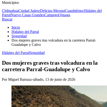
Municipios
Chihuahua
Ciudad Juárez
Delicias-Meoqui
Cuauhtémoc
Hidalgo del
Parral
Nuevo Casas Grandes
Camargo
Ojinaga
Buscar
Inicio
Hidalgo del Parral
Seguridad
Dos mujeres graves tras volcadura en la carretera Parral-
Guadalupe y Calvo
Hidalgo del Parral
Seguridad
Dos mujeres graves tras volcadura en la
carretera Parral-Guadalupe y Calvo
Por
Miguel Barraza
·
sábado, 13 de junio de 2026