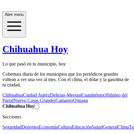
Abrir menu
Chihuahua Hoy
Lo que pasó en tu municipio, hoy
Cobertura diaria de los municipios que los periódicos grandes
voltean a ver una vez al mes. Con el clima, el dólar y la gasolina de
tu ciudad.
Chihuahua
Ciudad Juárez
Delicias-Meoqui
Cuauhtémoc
Hidalgo del
Parral
Nuevo Casas Grandes
Camargo
Ojinaga
Chihuahua Hoy
Secciones
Seguridad
Deportes
Economía
Cultura
Educación
Salud
General
Clima
Tr