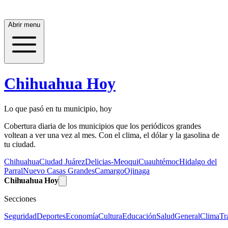
Abrir menu
Chihuahua Hoy
Lo que pasó en tu municipio, hoy
Cobertura diaria de los municipios que los periódicos grandes
voltean a ver una vez al mes. Con el clima, el dólar y la gasolina de
tu ciudad.
Chihuahua
Ciudad Juárez
Delicias-Meoqui
Cuauhtémoc
Hidalgo del
Parral
Nuevo Casas Grandes
Camargo
Ojinaga
Chihuahua Hoy
Secciones
Seguridad
Deportes
Economía
Cultura
Educación
Salud
General
Clima
Tr