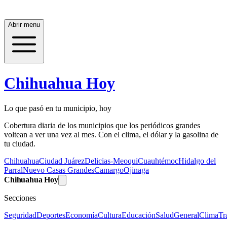
Abrir menu
Chihuahua Hoy
Lo que pasó en tu municipio, hoy
Cobertura diaria de los municipios que los periódicos grandes
voltean a ver una vez al mes. Con el clima, el dólar y la gasolina de
tu ciudad.
Chihuahua
Ciudad Juárez
Delicias-Meoqui
Cuauhtémoc
Hidalgo del
Parral
Nuevo Casas Grandes
Camargo
Ojinaga
Chihuahua Hoy
Secciones
Seguridad
Deportes
Economía
Cultura
Educación
Salud
General
Clima
Tr