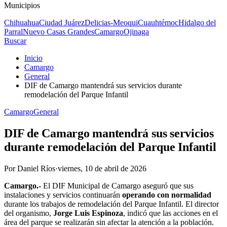
Municipios
Chihuahua
Ciudad Juárez
Delicias-Meoqui
Cuauhtémoc
Hidalgo del
Parral
Nuevo Casas Grandes
Camargo
Ojinaga
Buscar
Inicio
Camargo
General
DIF de Camargo mantendrá sus servicios durante
remodelación del Parque Infantil
Camargo
General
DIF de Camargo mantendrá sus servicios
durante remodelación del Parque Infantil
Por
Daniel Ríos
·
viernes, 10 de abril de 2026
Camargo.-
El DIF Municipal de Camargo aseguró que sus
instalaciones y servicios continuarán
operando con normalidad
durante los trabajos de remodelación del Parque Infantil. El director
del organismo,
Jorge Luis Espinoza
, indicó que las acciones en el
área del parque se realizarán sin afectar la atención a la población.