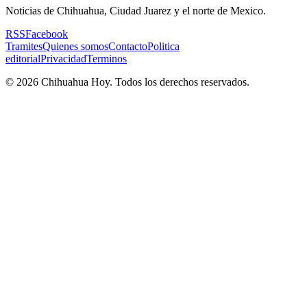
Noticias de Chihuahua, Ciudad Juarez y el norte de Mexico.
RSS
Facebook
Tramites
Quienes somos
Contacto
Politica
editorial
Privacidad
Terminos
©
2026
Chihuahua Hoy
. Todos los derechos reservados.