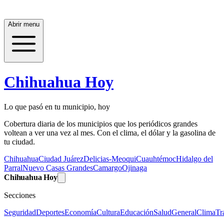
Abrir menu
Chihuahua Hoy
Lo que pasó en tu municipio, hoy
Cobertura diaria de los municipios que los periódicos grandes
voltean a ver una vez al mes. Con el clima, el dólar y la gasolina de
tu ciudad.
Chihuahua
Ciudad Juárez
Delicias-Meoqui
Cuauhtémoc
Hidalgo del
Parral
Nuevo Casas Grandes
Camargo
Ojinaga
Chihuahua Hoy
Secciones
Seguridad
Deportes
Economía
Cultura
Educación
Salud
General
Clima
Tr