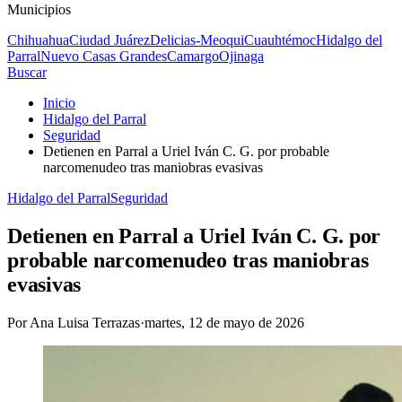
Municipios
Chihuahua
Ciudad Juárez
Delicias-Meoqui
Cuauhtémoc
Hidalgo del
Parral
Nuevo Casas Grandes
Camargo
Ojinaga
Buscar
Inicio
Hidalgo del Parral
Seguridad
Detienen en Parral a Uriel Iván C. G. por probable
narcomenudeo tras maniobras evasivas
Hidalgo del Parral
Seguridad
Detienen en Parral a Uriel Iván C. G. por
probable narcomenudeo tras maniobras
evasivas
Por
Ana Luisa Terrazas
·
martes, 12 de mayo de 2026